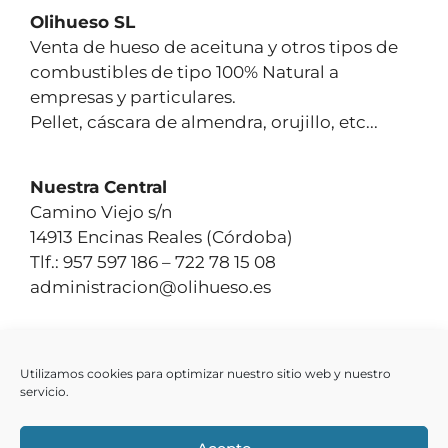
Olihueso SL
Venta de hueso de aceituna y otros tipos de
combustibles de tipo 100% Natural a
empresas y particulares.
Pellet, cáscara de almendra, orujillo, etc...
Nuestra Central
Camino Viejo s/n
14913 Encinas Reales (Córdoba)
Tlf.: 957 597 186 – 722 78 15 08‬
administracion@olihueso.es
Nuestros productos
Utilizamos cookies para optimizar nuestro sitio web y nuestro
Hueso de aceituna
servicio.
Pellet
Otros Productos